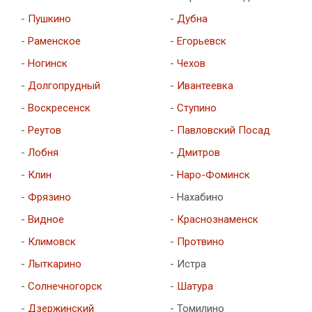
-
Пушкино
-
Дубна
-
Раменское
-
Егорьевск
-
Ногинск
-
Чехов
-
Долгопрудный
-
Ивантеевка
-
Воскресенск
-
Ступино
-
Реутов
-
Павловский Посад
-
Лобня
-
Дмитров
-
Клин
-
Наро-Фоминск
-
Фрязино
- Нахабино
-
Видное
-
Краснознаменск
-
Климовск
-
Протвино
-
Лыткарино
- Истра
-
Солнечногорск
-
Шатура
-
Дзержинский
- Томилино