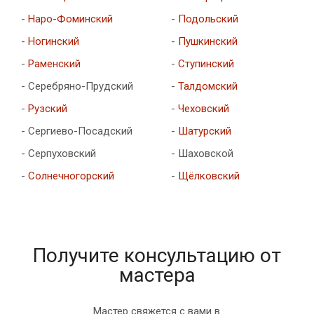
-
Наро-Фоминский
-
Подольский
-
Ногинский
-
Пушкинский
-
Раменский
-
Ступинский
- Серебряно-Прудский
-
Талдомский
-
Рузский
-
Чеховский
- Сергиево-Посадский
-
Шатурский
- Серпуховский
- Шаховской
-
Солнечногорский
-
Щёлковский
Получите консультацию от
мастера
Мастер свяжется с вами в