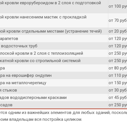
ой кровли еврорубероидом в 2 слоя с подготовкой
от 100 ру
ой кровли нанесением мастик с прокладкой
от 70 руб
ной кровли отдельными местами (устранение течей)
от 20 руб
парапетов
от 120 р
 водосточных труб
от 120 р
лоской кровли в 2 слоя с теплоизоляцией
от 250 ру
скатной кровли со стропильной системой
от 250 ру
ера
от 80 руб
ра на еврошифер ондулин
от 110 ру
ра на металлочерепицу
от 150 ру
я стыков
от 30 руб
адов вододисперсными красками
от 45 руб
асадов
от 250 ру
тся одним из важнейших элементов для любых зданий, посколь
воим владельцам вся постройка целиком.