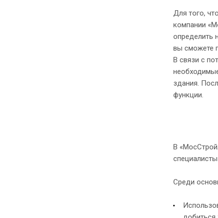
Для того, чт
компании «М
определить 
вы сможете 
В связи с по
необходимые
здания. Пос
функции.
В «МосСтрой
специалисты 
Среди основ
Использов
добиться 