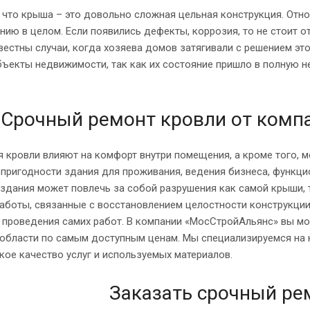
 что крыша – это довольно сложная цельная конструкция. Отно
нию в целом. Если появились дефекты, коррозия, то не стоит о
вестны случаи, когда хозяева домов затягивали с решением эт
ъекты недвижимости, так как их состояние пришло в полную не
Срочный ремонт кровли от комп
 кровли влияют на комфорт внутри помещения, а кроме того, м
пригодности здания для проживания, ведения бизнеса, функци
 здания может повлечь за собой разрушения как самой крыши, т
боты, связанные с восстановлением целостности конструкции,
 проведения самих работ. В компании «МосСтройАльянс» вы мо
области по самым доступным ценам. Мы специализируемся на к
кое качество услуг и используемых материалов.
Заказать срочный ре