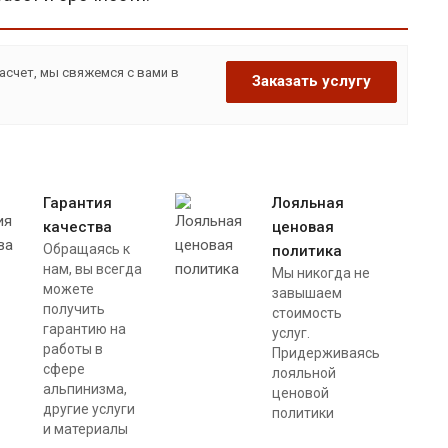
асчет, мы свяжемся с вами в
Заказать услугу
Гарантия
Лояльная
качества
ценовая
Обращаясь к
политика
нам, вы всегда
Мы никогда не
можете
завышаем
получить
стоимость
гарантию на
услуг.
работы в
Придерживаясь
сфере
лояльной
альпинизма,
ценовой
другие услуги
политики
и материалы