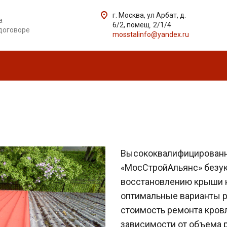
г. Москва, ул Арбат, д.
а
6/2, помещ. 2/1/4
договоре
mosstalinfo@yandex.ru
и
Высококвалифицированн
«МосСтройАльянс» безук
восстановлению крыши н
оптимальные варианты р
стоимость ремонта кровл
зависимости от объема р