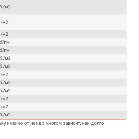
б./м2
./м2
./м2
уб/пм
уб/пм
б./м2
б./м2
./м2
б./м2
б./м2
./м2
./м2
б./м2
ку именно от неё во многом зависит, как долго