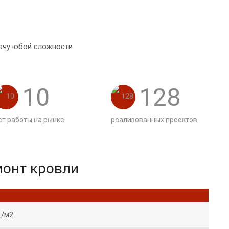
ачу юбой сложности
10
128
ет работы на рынке
реализованных проектов
монт кровли
./м2