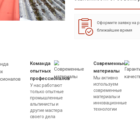
Оформите заявку на р
ближайшее время
Команда
Современные
опытных
материалы
Мы активно
профессионалов
используем
У нас работают
современные
только опытные
материалы и
промышленные
инновационные
альпинисты и
технологии
другие мастера
своего дела