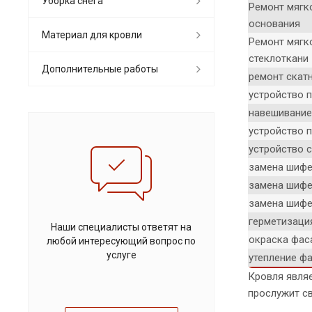
Уборка снега
Ремонт мягк
основания
Материал для кровли
Ремонт мягк
стеклоткани
Дополнительные работы
ремонт скат
устройство 
навешивание
устройство п
устройство 
замена шиф
замена шифе
замена шифе
герметизаци
Наши специалисты ответят на
окраска фас
любой интересующий вопрос по
услуге
утепление ф
Кровля являе
прослужит с