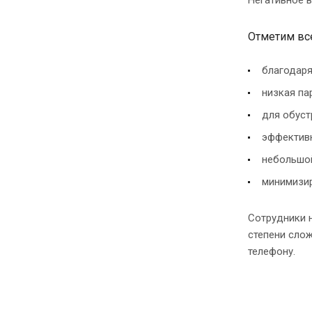
Отметим вс
благодаря
низкая па
для обуст
эффективн
небольшой
минимизир
Сотрудники 
степени слож
телефону.