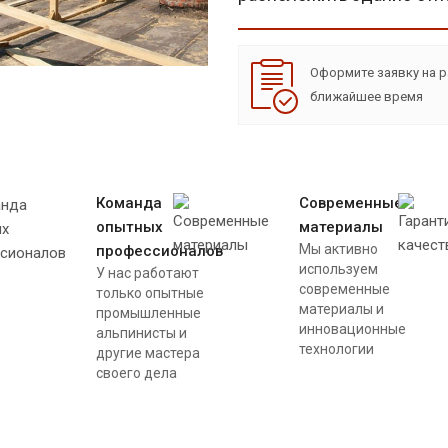
Оформите заявку на р
ближайшее время
Команда
Современные
опытных
материалы
Мы активно
профессионалов
используем
У нас работают
современные
только опытные
материалы и
промышленные
инновационные
альпинисты и
технологии
другие мастера
своего дела