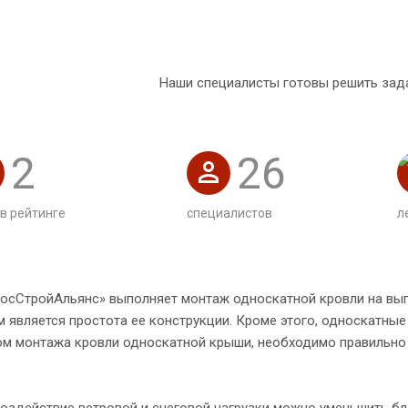
Наши специалисты готовы решить зад
2
26
 в рейтинге
специалистов
л
осСтройАльянс» выполняет монтаж односкатной кровли на выг
 является простота ее конструкции. Кроме этого, односкатны
ом монтажа кровли односкатной крыши, необходимо правильно
оздействие ветровой и снеговой нагрузки можно уменьшить бл