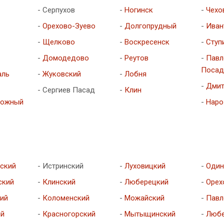
- Серпухов
-
Ногинск
-
Чехо
-
Орехово-Зуево
-
Долгопрудный
-
Иван
-
Щелково
-
Воскресенск
-
Ступ
-
Домодедово
-
Реутов
-
Павл
Посад
аль
-
Жуковский
-
Лобня
-
Дмит
- Сергиев Пасад
-
Клин
рожный
-
Наро
ский
- Истринский
-
Луховицкий
-
Один
ский
-
Клинский
-
Люберецкий
-
Орех
ий
-
Коломенский
-
Можайский
-
Павл
ий
-
Красногорский
-
Мытыщинский
-
Любе