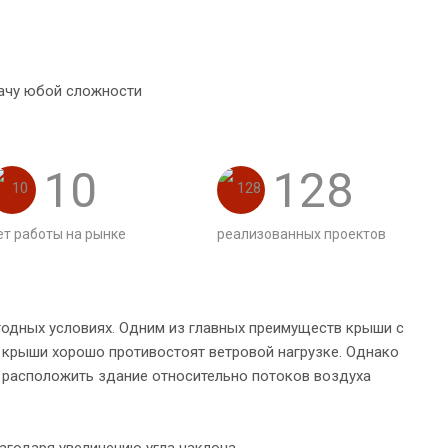
ачу юбой сложности
10
128
ет работы на рынке
реализованных проектов
одных условиях. Одним из главных преимуществ крыши с
е крыши хорошо противостоят ветровой нагрузке. Однако
 расположить здание относительно потоков воздуха
агодаря увеличению угла наклона.