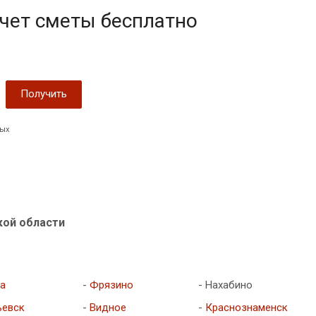
чет сметы бесплатно
ных
кой области
а
-
Фрязино
- Нахабино
ьевск
-
Видное
-
Краснознаменск