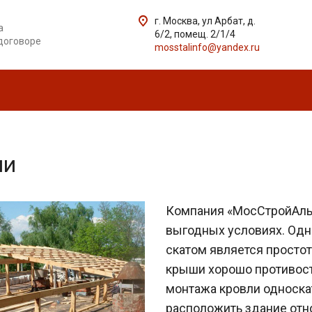
г. Москва, ул Арбат, д.
а
6/2, помещ. 2/1/4
договоре
mosstalinfo@yandex.ru
ли
Компания «МосСтройАлья
выгодных условиях. Одн
скатом является простот
крыши хорошо противост
монтажа кровли односка
расположить здание отно