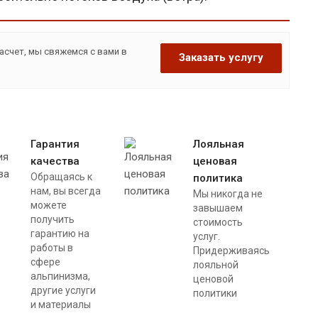
асчет, мы свяжемся с вами в
Заказать услугу
Гарантия
Лояльная
качества
ценовая
Обращаясь к
политика
нам, вы всегда
Мы никогда не
можете
завышаем
получить
стоимость
гарантию на
услуг.
работы в
Придерживаясь
сфере
лояльной
альпинизма,
ценовой
другие услуги
политики
и материалы