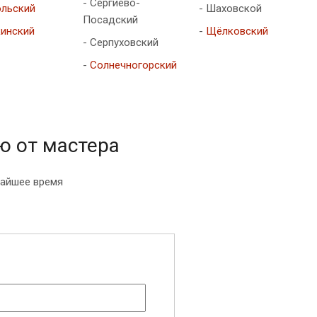
- Сергиево-
льский
- Шаховской
Посадский
инский
-
Щёлковский
- Серпуховский
-
Солнечногорский
ю от мастера
жайшее время