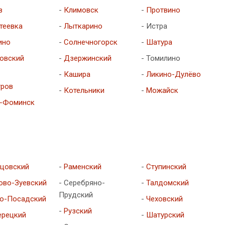
в
-
Климовск
-
Протвино
теевка
-
Лыткарино
- Истра
ино
-
Солнечногорск
-
Шатура
овский
-
Дзержинский
- Томилино
-
Кашира
-
Ликино-Дулёво
ров
-
Котельники
-
Можайск
-Фоминск
цовский
-
Раменский
-
Ступинский
ово-Зуевский
- Серебряно-
-
Талдомский
Прудский
о-Посадский
-
Чеховский
-
Рузский
рецкий
-
Шатурский