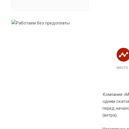
место
Компания «М
одним скатом
перед начал
(ветра).
Негативное в