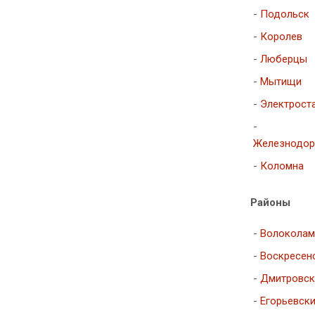
-
Подольск
-
Королев
-
Люберцы
-
Мытищи
-
Электрост
-
Железнодо
-
Коломна
Районы
-
Волоколам
-
Воскресен
-
Дмитровск
-
Егорьевск