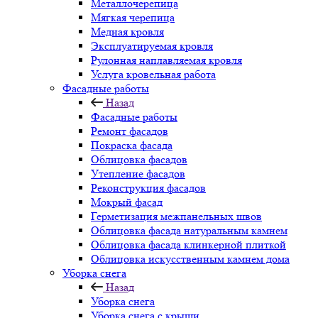
Металлочерепица
Мягкая черепица
Медная кровля
Эксплуатируемая кровля
Рулонная наплавляемая кровля
Услуга кровельная работа
Фасадные работы
Назад
Фасадные работы
Ремонт фасадов
Покраска фасада
Облицовка фасадов
Утепление фасадов
Реконструкция фасадов
Мокрый фасад
Герметизация межпанельных швов
Облицовка фасада натуральным камнем
Облицовка фасада клинкерной плиткой
Облицовка искусственным камнем дома
Уборка снега
Назад
Уборка снега
Уборка снега с крыши