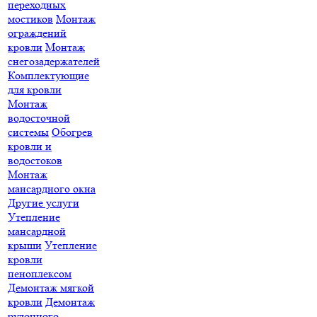
переходных
мостиков
Монтаж
ограждений
кровли
Монтаж
снегозадержателей
Комплектующие
для кровли
Монтаж
водосточной
системы
Обогрев
кровли и
водостоков
Монтаж
мансардного окна
Другие услуги
Утепление
мансардной
крыши
Утепление
кровли
пеноплексом
Демонтаж мягкой
кровли
Демонтаж
рулонного