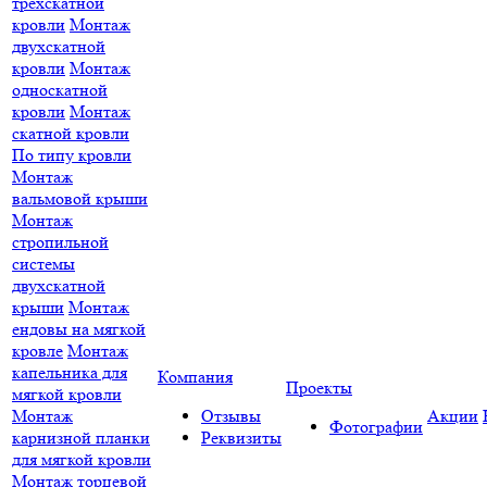
трёхскатной
кровли
Монтаж
двухскатной
кровли
Монтаж
односкатной
кровли
Монтаж
скатной кровли
По типу кровли
Монтаж
вальмовой крыши
Монтаж
стропильной
системы
двухскатной
крыши
Монтаж
ендовы на мягкой
кровле
Монтаж
капельника для
Компания
Проекты
мягкой кровли
Монтаж
Отзывы
Акции
Фотографии
карнизной планки
Реквизиты
для мягкой кровли
Монтаж торцевой