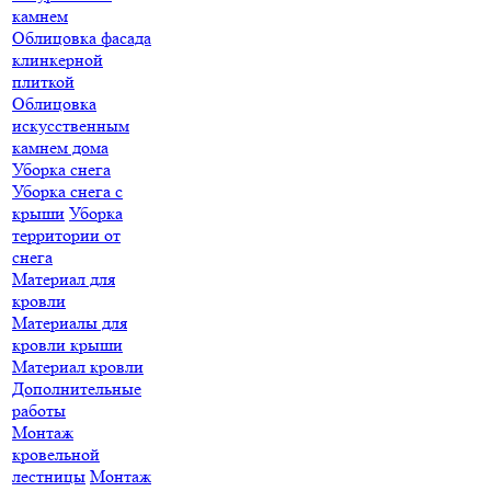
камнем
Облицовка фасада
клинкерной
плиткой
Облицовка
искусственным
камнем дома
Уборка снега
Уборка снега с
крыши
Уборка
территории от
снега
Материал для
кровли
Материалы для
кровли крыши
Материал кровли
Дополнительные
работы
Монтаж
кровельной
лестницы
Монтаж