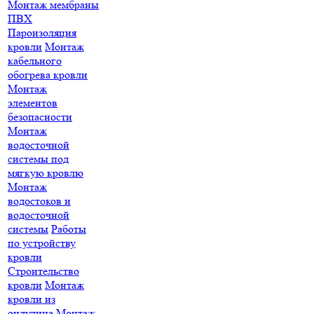
Монтаж мембраны
ПВХ
Пароизоляция
кровли
Монтаж
кабельного
обогрева кровли
Монтаж
элементов
безопасности
Монтаж
водосточной
системы под
мягкую кровлю
Монтаж
водостоков и
водосточной
системы
Работы
по устройству
кровли
Строительство
кровли
Монтаж
кровли из
ондулина
Монтаж