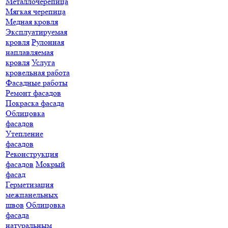
Металлочерепица
Мягкая черепица
Медная кровля
Эксплуатируемая
кровля
Рулонная
наплавляемая
кровля
Услуга
кровельная работа
Фасадные работы
Ремонт фасадов
Покраска фасада
Облицовка
фасадов
Утепление
фасадов
Реконструкция
фасадов
Мокрый
фасад
Герметизация
межпанельных
швов
Облицовка
фасада
натуральным