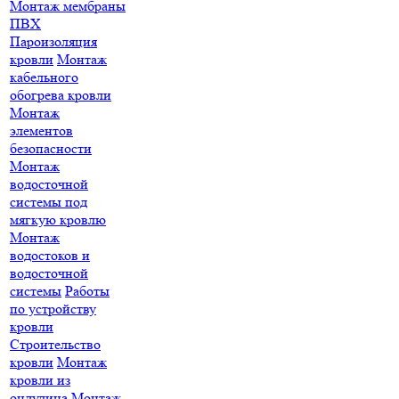
Монтаж мембраны
ПВХ
Пароизоляция
кровли
Монтаж
кабельного
обогрева кровли
Монтаж
элементов
безопасности
Монтаж
водосточной
системы под
мягкую кровлю
Монтаж
водостоков и
водосточной
системы
Работы
по устройству
кровли
Строительство
кровли
Монтаж
кровли из
ондулина
Монтаж