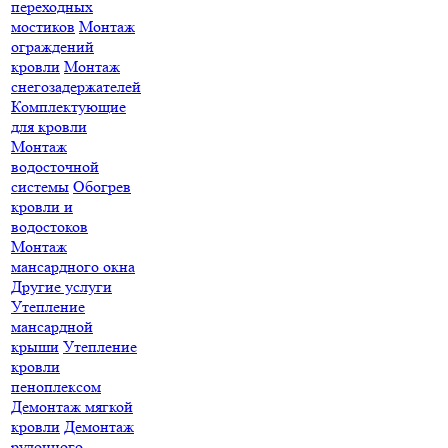
переходных
мостиков
Монтаж
ограждений
кровли
Монтаж
снегозадержателей
Комплектующие
для кровли
Монтаж
водосточной
системы
Обогрев
кровли и
водостоков
Монтаж
мансардного окна
Другие услуги
Утепление
мансардной
крыши
Утепление
кровли
пеноплексом
Демонтаж мягкой
кровли
Демонтаж
рулонного