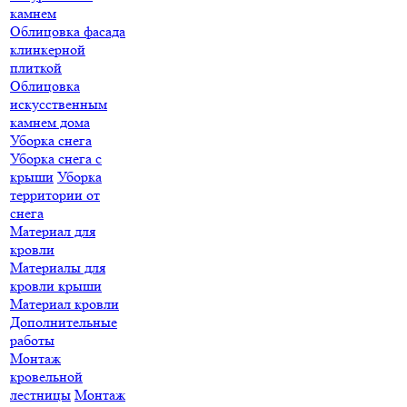
камнем
Облицовка фасада
клинкерной
плиткой
Облицовка
искусственным
камнем дома
Уборка снега
Уборка снега с
крыши
Уборка
территории от
снега
Материал для
кровли
Материалы для
кровли крыши
Материал кровли
Дополнительные
работы
Монтаж
кровельной
лестницы
Монтаж