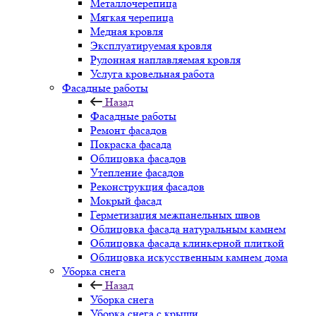
Металлочерепица
Мягкая черепица
Медная кровля
Эксплуатируемая кровля
Рулонная наплавляемая кровля
Услуга кровельная работа
Фасадные работы
Назад
Фасадные работы
Ремонт фасадов
Покраска фасада
Облицовка фасадов
Утепление фасадов
Реконструкция фасадов
Мокрый фасад
Герметизация межпанельных швов
Облицовка фасада натуральным камнем
Облицовка фасада клинкерной плиткой
Облицовка искусственным камнем дома
Уборка снега
Назад
Уборка снега
Уборка снега с крыши