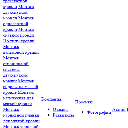
трёхскатной
кровли
Монтаж
двухскатной
кровли
Монтаж
односкатной
кровли
Монтаж
скатной кровли
По типу кровли
Монтаж
вальмовой крыши
Монтаж
стропильной
системы
двухскатной
крыши
Монтаж
ендовы на мягкой
кровле
Монтаж
капельника для
Компания
Проекты
мягкой кровли
Монтаж
Отзывы
Акции
Фотографии
карнизной планки
Реквизиты
для мягкой кровли
Монтаж торцевой