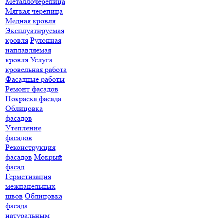
Металлочерепица
Мягкая черепица
Медная кровля
Эксплуатируемая
кровля
Рулонная
наплавляемая
кровля
Услуга
кровельная работа
Фасадные работы
Ремонт фасадов
Покраска фасада
Облицовка
фасадов
Утепление
фасадов
Реконструкция
фасадов
Мокрый
фасад
Герметизация
межпанельных
швов
Облицовка
фасада
натуральным