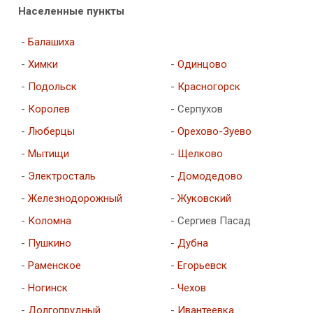
Населенные пункты
-
Балашиха
-
Химки
-
Одинцово
-
Подольск
-
Красногорск
-
Королев
- Серпухов
-
Люберцы
-
Орехово-Зуево
-
Мытищи
-
Щелково
-
Электросталь
-
Домодедово
-
Железнодорожный
-
Жуковский
-
Коломна
- Сергиев Пасад
-
Пушкино
-
Дубна
-
Раменское
-
Егорьевск
-
Ногинск
-
Чехов
-
Долгопрудный
-
Ивантеевка